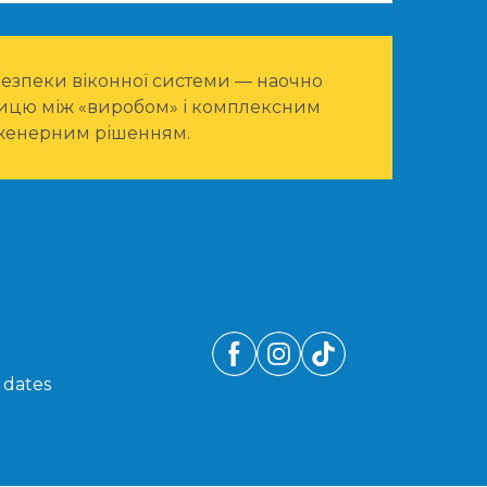
 безпеки віконної системи — наочно
ицю між «виробом» і комплексним
женерним рішенням.
 dates