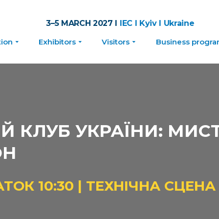
3–5 MARCH 2027 I
IEC I Kyiv I Ukraine
tion
Exhibitors
Visitors
Business progr
Й КЛУБ УКРАЇНИ: МИС
ОН
ТОК 10:30 | ТЕХНІЧНА СЦЕНА