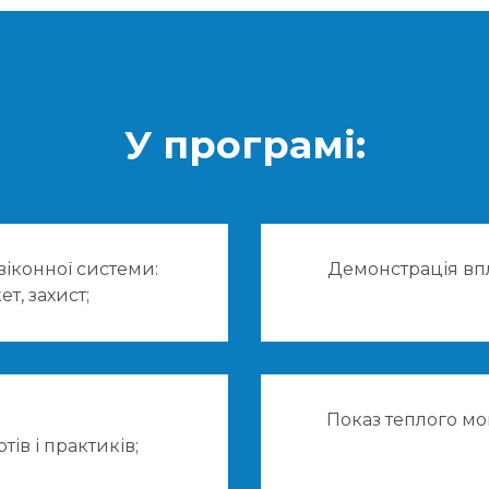
У програмі:
віконної системи:
Демонстрація впл
т, захист;
Показ теплого мо
ів і практиків;