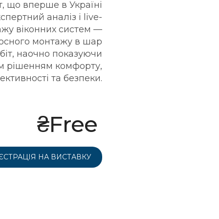
, що вперше в Україні
пертний аналіз і live-
жу віконних систем —
носного монтажу в шар
біт, наочно показуючи
м рішенням комфорту,
ктивності та безпеки.
₴Free
ЄСТРАЦІЯ НА ВИСТАВКУ