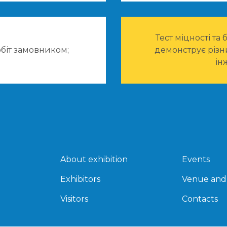
Тест міцності та
біт замовником;
демонструє різн
ін
About exhibition
Events
Exhibitors
Venue and
Visitors
Contacts