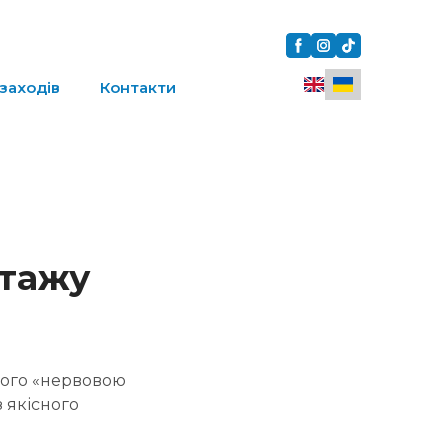
заходів
Контакти
нтажу
його «нервовою
з якісного