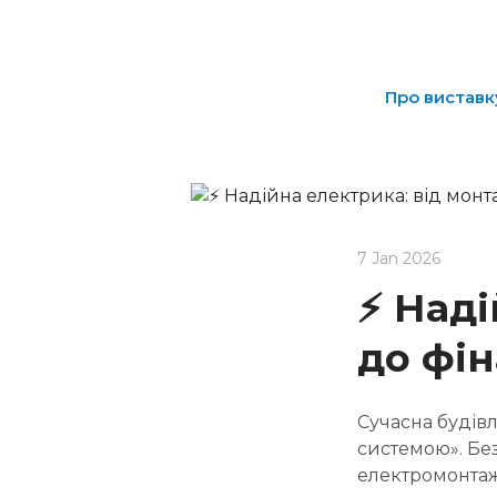
Про виставк
7 Jan 2026
⚡ Наді
до фі
Сучасна будів
системою». Без
електромонтаж