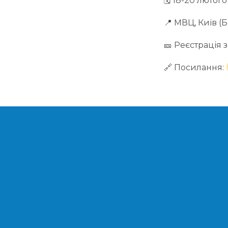
🗓 18-20 лютого
📍 МВЦ, Київ (
🎫 Реєстрація
🔗 Посилання: