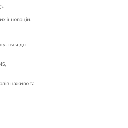
».
х інновацій.
тується до
NS,
алів наживо та