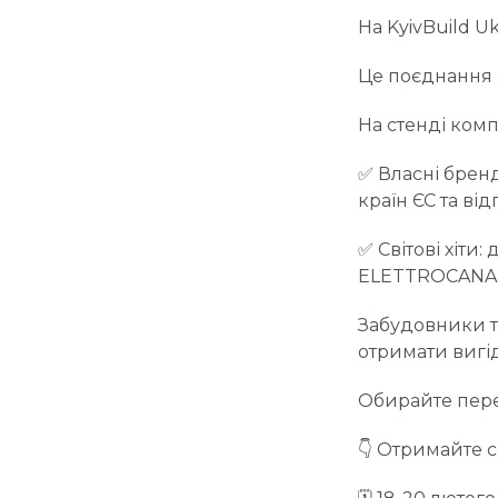
На KyivBuild U
Це поєднання 
На стенді комп
✅ Власні брен
країн ЄС та в
✅ Світові хіти:
ELETTROCANALI 
Забудовники т
отримати вигід
Обирайте перев
👇 Отримайте с