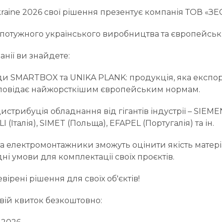
kraine 2026 свої рішення презентує компанія ТОВ «ЗЕС
потужного українського виробництва та європейськи
анії ви знайдете:
ди SMARTBOX та UNIKA PLANK: продукція, яка експор
ідповідає найжорсткішим європейським нормам.
 дистрибуція обладнання від гігантів індустрії – SIEME
(Італія), SIMET (Польща), EFAPEL (Португалія) та ін.
а електромонтажники зможуть оцінити якість матері
ні умови для комплектації своїх проєктів.
ірені рішення для своїх об'єктів!
вій квиток безкоштовно: