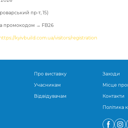
 2026
Броварський пр-т, 15)
 за промокодом → FB26
https://kyivbuild.com.ua/visitors/registration
Про виставку
Заходи
Учасникам
Місце пр
Відвідувачам
Контакти
Політика 