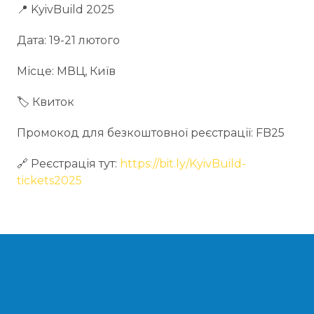
📍 KyivBuild 2025
Дата: 19-21 лютого
Місце: МВЦ, Київ
🏷️ Квиток
Промокод для безкоштовної реєстрації: FB25
🔗 Реєстрація тут:
https://bit.ly/KyivBuild-
tickets2025