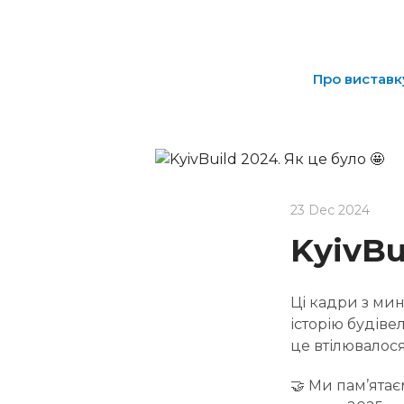
Про виставк
23 Dec 2024
KyivBu
Ці кадри з мин
історію будівел
це втілювалося
🤝 Ми пам’ятає