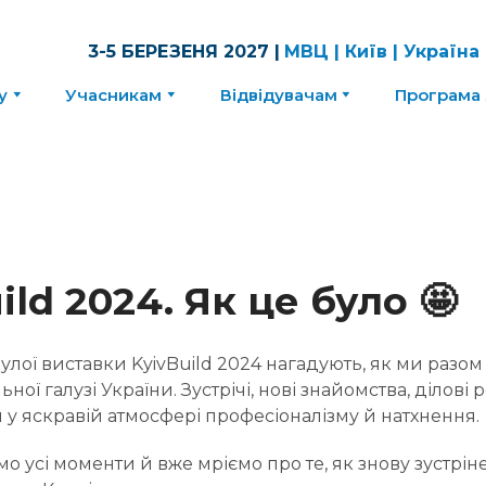
3-5 БЕРЕЗЕНЯ 2027 |
МВЦ | Київ | Україна
у
Учасникам
Відвідувачам
Програма 
ild 2024. Як це було 🤩
улої виставки KyivBuild 2024 нагадують, як ми разо
ьної галузі України. Зустрічі, нові знайомства, ділові 
 у яскравій атмосфері професіоналізму й натхнення.
мо усі моменти й вже мріємо про те, як знову зустрін