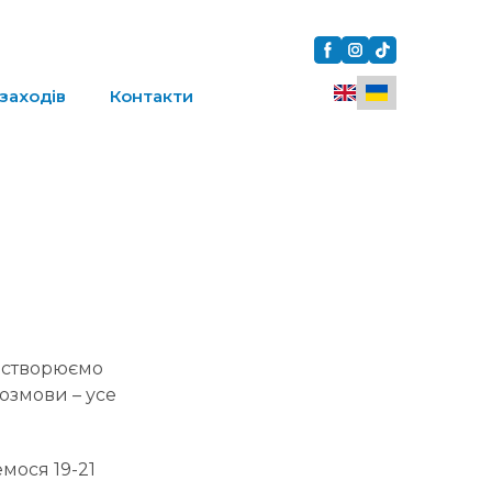
заходів
Контакти
м створюємо
розмови – усе
емося 19-21