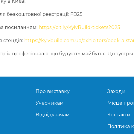
ку в Києві.
я безкоштовної реєстрації: FB25
 за посиланням:
https://bit.ly/KyivBuild-tickets2025
 стендів:
https://kyivbuild.com.ua/exhibitors/book-a-st
устріч професіоналів, що будують майбутнє. До зустрічі
Про виставку
Заходи
Учасникам
Місце пр
Відвідувачам
Контакти
Політика 