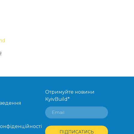
and
!
Отримуйте новини
KyivBuild
*
оведення
конфіденційності
ПІДПИСАТИСЬ