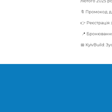
лютого 2025 ро
🔖 Промокод дл
👉 Реєстрація
📍 Бронювання
📅 KyivBuild: З