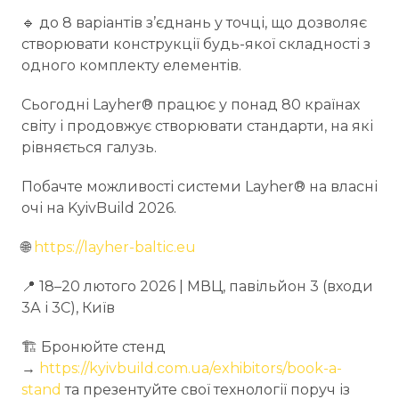
🔹 до 8 варіантів з’єднань у точці, що дозволяє
створювати конструкції будь-якої складності з
одного комплекту елементів.
Сьогодні Layher® працює у понад 80 країнах
світу і продовжує створювати стандарти, на які
рівняється галузь.
Побачте можливості системи Layher® на власні
очі на KyivBuild 2026.
🌐
https://layher-baltic.eu
📍 18–20 лютого 2026 | МВЦ, павільйон 3 (входи
3А і 3С), Київ
🏗️ Бронюйте стенд
→
https://kyivbuild.com.ua/exhibitors/book-a-
stand
та презентуйте свої технології поруч із