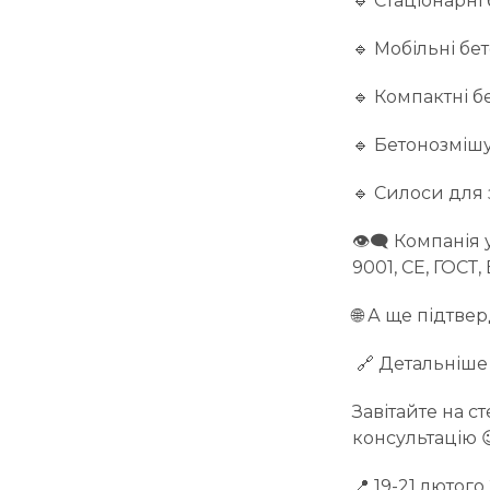
🔹 Стаціонарні
🔹 Мобільні бе
🔹 Компактні б
🔹 Бетонозмішу
🔹 Силоси для 
👁‍🗨 Компанія
9001, CE, ГОСТ
🌐 А ще підтве
🔗 Детальніше 
Завітайте на 
консультацію 
📍 19-21 лютого