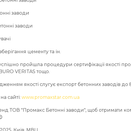
 бетонні заводи
тонні заводи
етонні заводи
вачі
зберігання цементу та ін.
 успішно пройшла процедури сертифікації якості прод
, BURO VERITAS тощо.
рдженням якості слугує експорт бетонних заводів до 8
на сайті:
www.promaxstar.com.ua
стенд ТОВ "Промакс Бетонні заводи", щоб отримати к

 2025, Київ, МВЦ