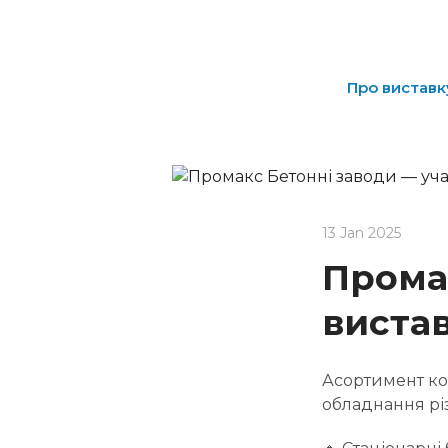
Про виставк
13 Jan 2025
Прома
вистав
Асортимент ко
обладнання рі