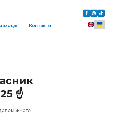
заходів
Контакти
часник
25 ☝️
 допоміжного