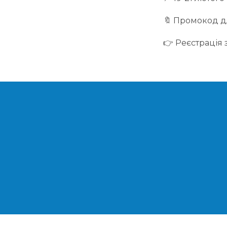
🔖 Промокод дл
👉 Реєстрація