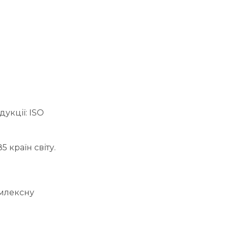
укції: ISO
5 країн світу.
омлексну