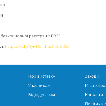
ого
їв
безкоштовної реєстрації: FB25
ут:
https://bit.ly/KyivBuild-tickets2025
Про виставку
Заходи
Учасникам
Місце пр
Відвідувачам
Контакти
Політика 