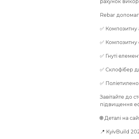
рахунок викор
Rebar допомаг
✅ Композитну 
✅ Композитну 
✅ Гнуті елемен
✅ Склофібер д
✅ Поліетилено
Завітайте до с
підвищення еф
🌐 Деталі на сай
📍 KyivBuild 20