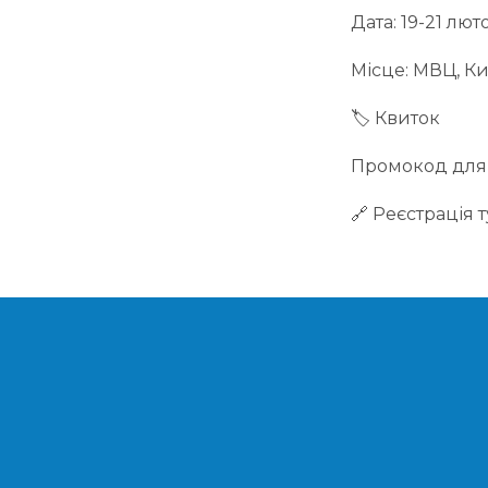
Дата: 19-21 лют
Місце: МВЦ, Ки
🏷️ Квиток
Промокод для 
🔗 Реєстрація т