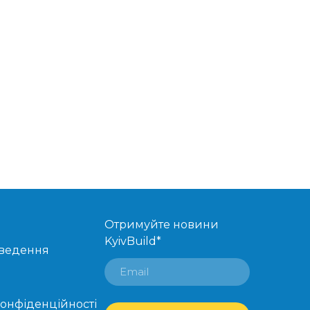
Отримуйте новини
KyivBuild
*
оведення
конфіденційності