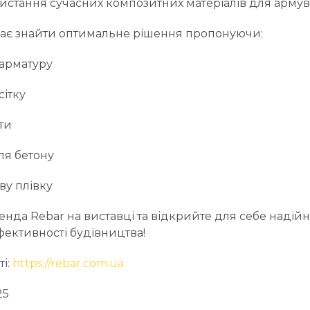
истання сучасних композитних матеріалів для армув
ає знайти оптимальне рішення пропонуючи:
арматуру
сітку
ти
ля бетону
ву плівку
тенда Rebar на виставці та відкрийте для себе надій
ективності будівництва!
ті:
https://rebar.com.ua
25