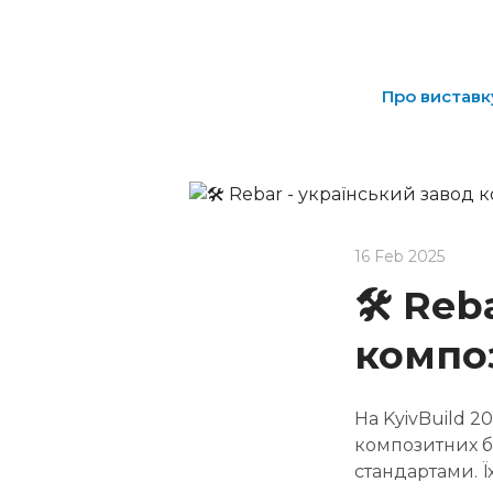
Про виставк
16 Feb 2025
🛠️ Re
компо
На KyivBuild 
композитних б
стандартами. Ї