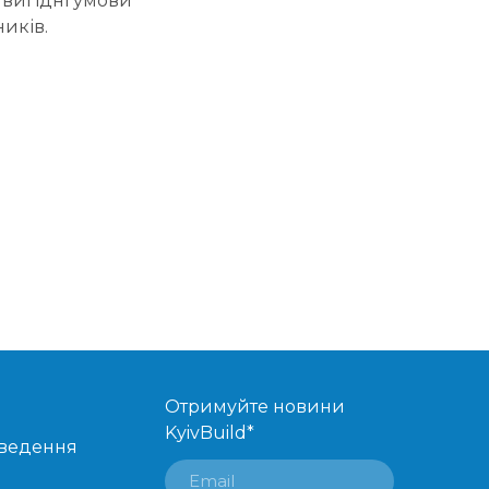
вигідні умови
иків.
Отримуйте новини
KyivBuild
*
оведення