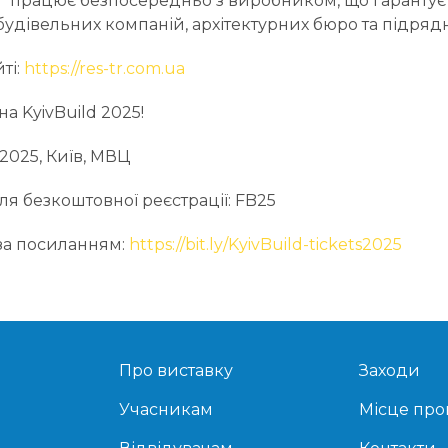
працює безпосередньо з виробником, що гарантує 
будівельних компаній, архітектурних бюро та підрядн
йті:
https://res-tr.com.ua
на KyivBuild 2025!
 2025, Київ, МВЦ
я безкоштовної реєстрації: FB25
 за посиланням:
https://bit.ly/KyivBuild-tickets2025
Про виставку
Заходи
Учасникам
Місце пр