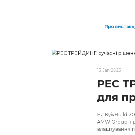
Про виставк
13 Jan 2025
РЕС Т
для п
На KyivBuild 
AMW Group, пр
влаштування п