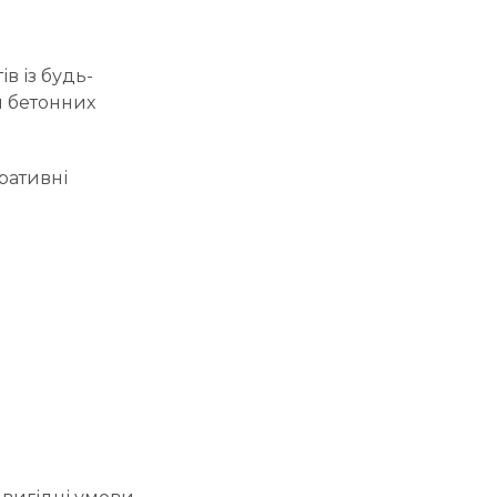
в із будь-
я бетонних
ративні