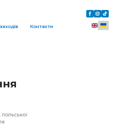
заходів
Контакти
ння
 польської
ля