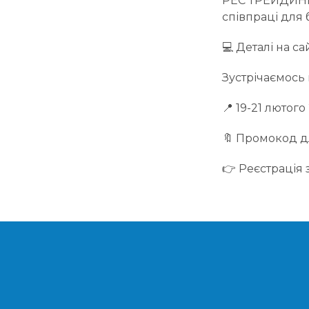
РЕС ТРЕЙДИНГ 
співпраці для 
💻️ Деталі на са
Зустрічаємось 
📍 19-21 лютого
🔖 Промокод дл
👉 Реєстрація