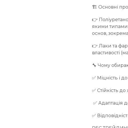
🏗️ Основні пр
👉 Поліуретано
якими типами 
основ, зокрема
👉 Лаки та фар
властивості (м
🔧️ Чому обира
✅ Міцність і до
✅ Стійкість до 
✅ Адаптація д
✅ Відповідніст