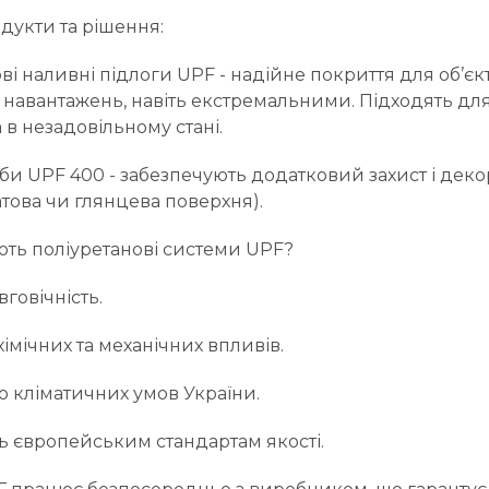
одукти та рішення:
ві наливні підлоги UPF - надійне покриття для об’єкті
навантажень, навіть екстремальними. Підходять дл
 в незадовільному стані.
би UPF 400 - забезпечують додатковий захист і деко
атова чи глянцева поверхня).
ють поліуретанові системи UPF?
вговічність.
хімічних та механічних впливів.
о кліматичних умов України.
ь європейським стандартам якості.