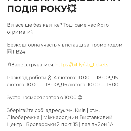
ПОДІЯ РОКУ💥
Ви все ще без квитка? Тоді саме час його
отримати⤵️
Безкоштовна участь у виставці за промокодом
🆓 FB24
🔖Зареєструватися:
https://bit.ly/kb_tickets
Розклад роботи:⏰14 лютого: 10.00 — 18.00⏰15
лютого: 10.00 — 18.00⏰16 лютого: 10.00 — 16.00
Зустрічаємося завтра о 10:00!😉
Зберігайте собі адресу👉м. Київ | ст.м.
Лівобережна | Міжнародний Виставковий
Центр | Броварський пр-т, 15 | павільйон 1А