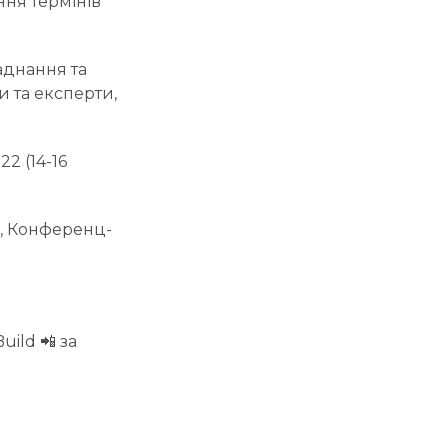
ння термінів
аднання та
и та експерти,
22 (14-16
о), Конференц-
ild 📲 за