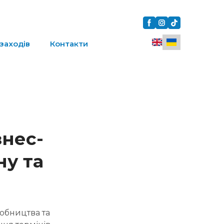
заходів
Контакти
знес-
ну та
обництва та