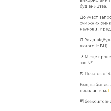
використання б
будівництва.
До участі запр
суміжних ринкі
науковці, пред
📆 Захід відбуд
лютого, МВЦ).
📍 Місце прове
зал №1
⏰ Початок о 14
Вхід на бізнес
посиланням:
h
🆓 безкоштов