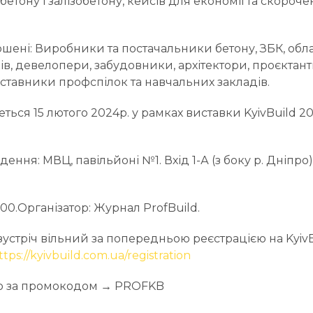
етону і залізобетону, кейсів для економії та скороче
ошені: Виробники та постачальники бетону, ЗБК, обл
в, девелопери, забудовники, архітектори, проєктант
ставники профспілок та навчальних закладів.
еться 15 лютого 2024р. у рамках виставки KyivBuild 20
дення: МВЦ, павільйоні №1. Вхід 1-А (з боку р. Дніпр
:00.Організатор: Журнал ProfBuild.
-зустріч вільний за попередньою реєстрацією на KyivBu
ttps://kyivbuild.com.ua/registration
но за промокодом → PROFKB