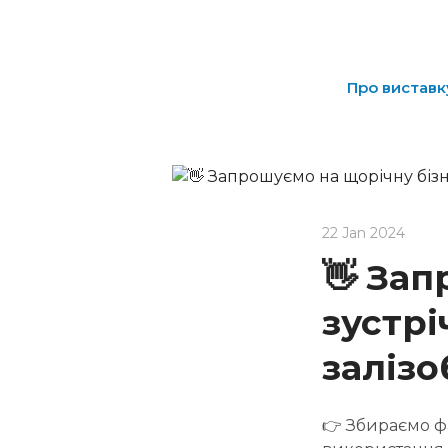
Про виставк
22 Jan 2024
👋 Зап
зустрі
залізо
👉 Збираємо ф