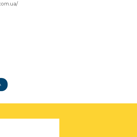
com.ua/
А