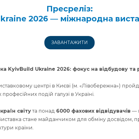
Пресреліз:
Ukraine 2026 — міжнародна виста
ЗАВАНТАЖИТИ
а KyivBuild Ukraine 2026: фокус на відбудову та 
иставковому центрі в Києві (м. «Лівобережна») прой
професійних подій галузі в Україні.
 країн світу
та понад
6000 фахових відвідувачів
— 
иставка стане майданчиком для обміну досвідом, пре
тури країни.