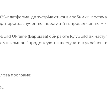
 B2S-платформа, де зустрічаються виробники, постач
ртнерств, залученню інвестицій і впровадженню між
Build Ukraine (Варшава) обирають KyivBuild як наст
емні компанії продовжують інвестувати в українськи
ілова програма:
0»